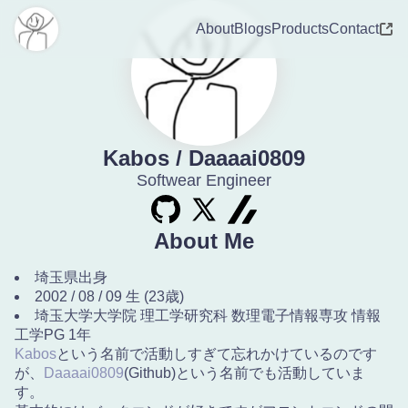
About
Blogs
Products
Contact
Kabos / Daaaai0809
Softwear Engineer
About Me
埼玉県出身
2002 / 08 / 09 生 (
23
歳)
埼玉大学大学院 理工学研究科 数理電子情報専攻 情報
工学PG
1
年
Kabos
という名前で活動しすぎて忘れかけているのです
が、
Daaaai0809
(Github)という名前でも活動していま
す。