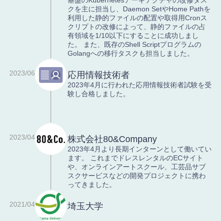
基盤のKubernetesアーキテクチャの改修タス
クを主に担当し、Daemon SetやHome Pathを
利用した静的ファイルの配置や取得用Cronス
クリプトの改修によって、静的ファイルの占
Linux
Nginx
有領域を1/10以下にすることに成功しまし
た。 また、既存のShell Scriptプログラムの
普段の開発環境で
ISUCONとか普段の
Golangへの移行タスクも担当しました。
す。ubuntuを使って
開発とかで使いま
ます。
す。正直インフラ面
激弱だからもっ...
2023/06
応用情報技術者
2023年4月に行われた応用情報技術者試験を受
験し合格しました。
2023/04
株式会社80&Company
2023年4月より長期インターンとして働いてい
ます。 これまでドレスレンタルのECサイト
や、オンラインアートスクール、工芸品サブ
スクサービスなどの開発プロジェクトに携わ
ってきました。
2021/04
埼玉大学