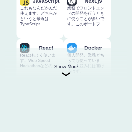
JavaScript
Next.js
これもなんだかんだ
業務でフロントエン
使えます。どちらか
ドの開発を行うとき
というと最近は
に使うことが多いで
TypeScript...
す。このポートフ...
React
Docker
Reactもよく使いま
個人開発、業務どち
す。Web Speed
らでも使っていま
Hackathonなどの...
す。人並みには書け
Show More
るはず。
Python
Django
機械学習やデータ分
Pythonでプログラミ
析など研究で使って
ングを勉強し始めた
います。プログラミ
時に1年ほど触りまし
ングを始めて一番...
た。We...